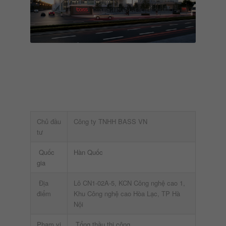
Chủ đầu
Công ty TNHH BASS VN
tư
Quốc
Hàn Quốc
gia
Địa
Lô CN1-02A-5, KCN Công nghệ cao 1,
điểm
Khu Công nghệ cao Hòa Lạc, TP Hà
Nội
Phạm vi
Tổng thầu thi công