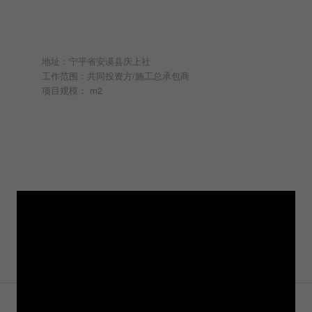
地址：宁平省安谟县庆上社
工作范围：共同投资方/施工总承包商
项目规模： m2